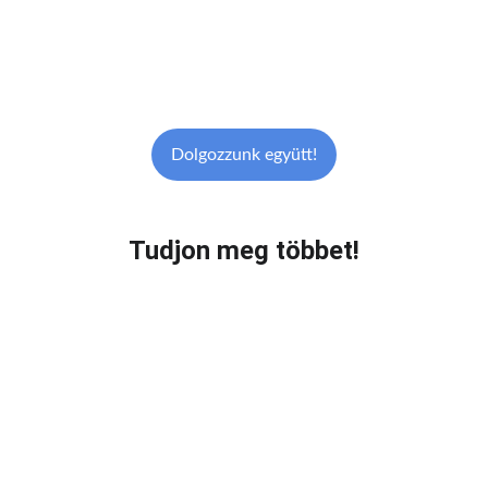
Uralja a piacot
minőségi videókkal!
Dolgozzunk együtt!
Tudjon meg többet!
Tűnjön ki
versenytársai közül!