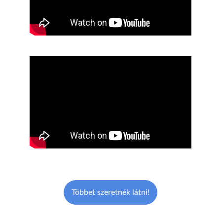
Többet szeretnék látni!