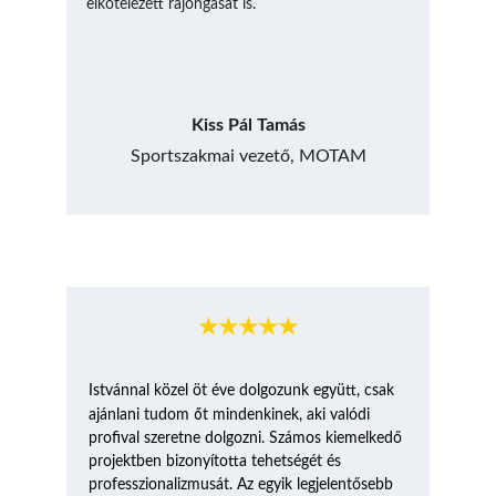
elkötelezett rajongását is.
Kiss Pál Tamás
Sportszakmai vezető, MOTAM
★★★★★
Istvánnal közel öt éve dolgozunk együtt, csak 
ő
ajánlani tudom 
t mindenkinek, aki valódi 
profival szeretne dolgozni. Számos kiemelkedő 
projektben bizonyította tehetségét és 
professzionalizmusát. Az egyik legjelentősebb 