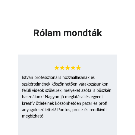
Rólam mondták
★★★★★
István professzionális hozzáállásának és 
ő
szakértelmének köszönhet
en várakozásunkon 
felüli videók születtek, melyeket azóta is büszkén 
használunk! 
Nagyon jó meglátásai és egyedi, 
ő
kreatív ötleteinek köszönhet
en pazar és profi 
anyagok születtek! Pontos, precíz és rendkívül 
megbízható!