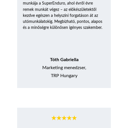
ő
munkája a SuperEnduro, ahol évr
l évre 
ő
remek munkát végez – az előkészületekt
l 
kezdve egészen a helyszíni forgatáson át az 
utómunkálatokig. Megbízható, pontos, alapos 
és a minőségre különösen igényes szakember.
Tóth Gabriella
Marketing menedzser,
TRP Hungary
★★★★★