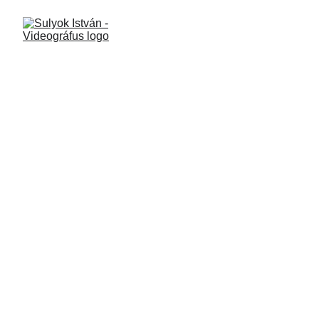
Márkaépítés
színvonalas tartalmakkal